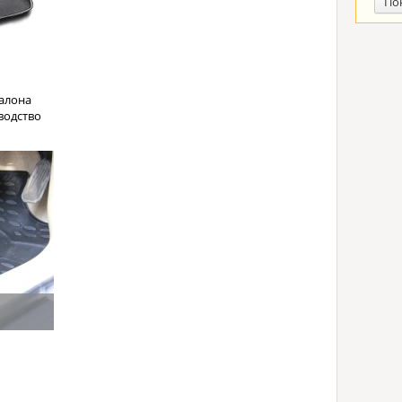
По
алона
водство