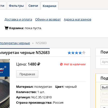
сти
Фильтры
Свечи
Коврики
Доставка и оплата
Обмен и возврат
Адреса магазинов
Корзина:
пока пуста.
полиуретан черные
»
N52683
Пои
полиуретан черные N52683
Цена:
1480
Нет в наличии
Предзаказ
Под
Материал:
полиуретан
Цвет:
черный
Количество:
1 шт.
Артикул:
NLC.35.12.B10
Страна производства:
Россия