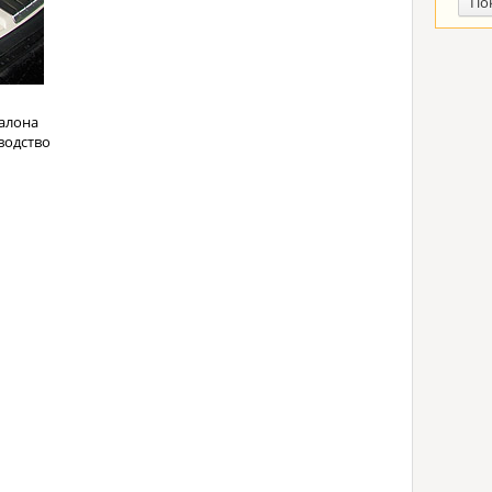
По
алона
водство