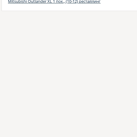
Mitsubishi Outlander XL 1 пок., (10-12) рестайлинг