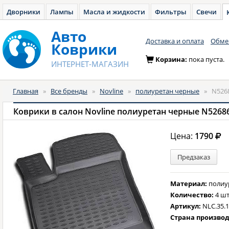
Дворники
Лампы
Масла и жидкости
Фильтры
Свечи
Авто
Доставка и оплата
Обмен
Коврики
Корзина:
пока пуста.
ИНТЕРНЕТ-МАГАЗИН
Главная
»
Все бренды
»
Novline
»
полиуретан черные
»
N526
Коврики в салон Novline полиуретан черные N5268
Цена:
1790
Предзаказ
Материал:
полиу
Количество:
4 шт
Артикул:
NLC.35.1
Страна произво