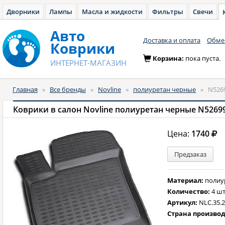
Дворники
Лампы
Масла и жидкости
Фильтры
Свечи
Авто
Доставка и оплата
Обмен
Коврики
Корзина:
пока пуста.
ИНТЕРНЕТ-МАГАЗИН
Главная
»
Все бренды
»
Novline
»
полиуретан черные
»
N526
Коврики в салон Novline полиуретан черные N5269
Цена:
1740
Предзаказ
Материал:
полиу
Количество:
4 шт
Артикул:
NLC.35.2
Страна произво