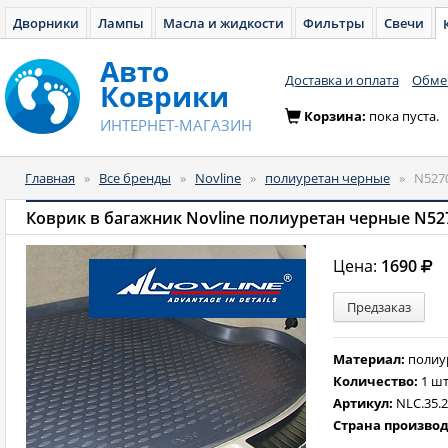
Дворники
Лампы
Масла и жидкости
Фильтры
Свечи
Авто
Доставка и оплата
Обмен
Коврики
Корзина:
пока пуста.
ИНТЕРНЕТ-МАГАЗИН
Главная
»
Все бренды
»
Novline
»
полиуретан черные
»
N527
Коврик в багажник Novline полиуретан черные N52
Цена:
1690
Предзаказ
Материал:
полиу
Количество:
1 шт
Артикул:
NLC.35.
Страна произво