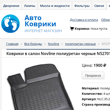
Дворники
Лампы
Масла и жидкости
Фильтры
Свечи
Авто
Доставка и оплата
Обмен
Коврики
Корзина:
пока пуста.
ИНТЕРНЕТ-МАГАЗИН
Главная
»
Все бренды
»
Novline
»
полиуретан черные
»
N527
Коврики в салон Novline полиуретан черные N5270
Цена:
1900
Предзаказ
Материал:
полиу
Количество:
4 шт
Артикул:
NLC.35.2
Страна произво