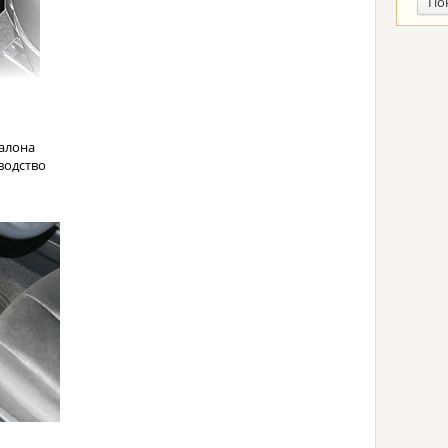
По
алона
водство