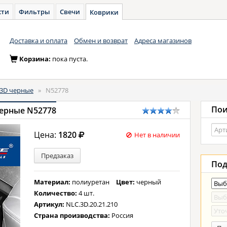
сти
Фильтры
Свечи
Коврики
Доставка и оплата
Обмен и возврат
Адреса магазинов
Корзина:
пока пуста.
3D черные
»
N52778
Пои
черные N52778
Цена:
1820
Нет в наличии
Предзаказ
Под
Материал:
полиуретан
Цвет:
черный
Количество:
4 шт.
Артикул:
NLC.3D.20.21.210
Страна производства:
Россия