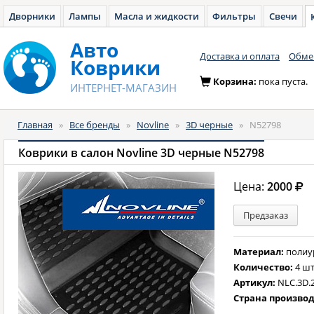
Дворники
Лампы
Масла и жидкости
Фильтры
Свечи
Авто
Доставка и оплата
Обмен
Коврики
Корзина:
пока пуста.
ИНТЕРНЕТ-МАГАЗИН
Главная
»
Все бренды
»
Novline
»
3D черные
»
N52798
Коврики в салон Novline 3D черные N52798
Цена:
2000
Предзаказ
Материал:
полиу
Количество:
4 шт
Артикул:
NLC.3D.2
Страна произво