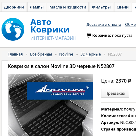
Дворники
Лампы
Масла и жидкости
Фильтры
Свечи
Авто
Доставка и оплата
Обмен
Коврики
Корзина:
пока пуста.
ИНТЕРНЕТ-МАГАЗИН
Главная
»
Все бренды
»
Novline
»
3D черные
»
N52807
Коврики в салон Novline 3D черные N52807
Цена:
2370
Предзаказ
Материал:
полиу
Количество:
4 шт
Артикул:
NLC.3D.
Страна произво