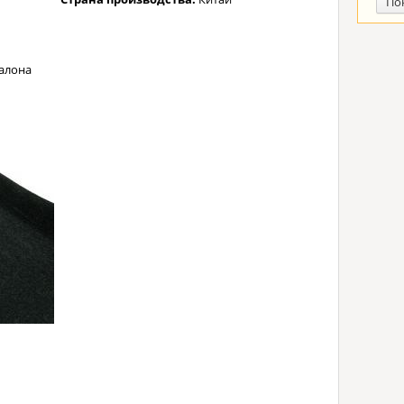
По
алона