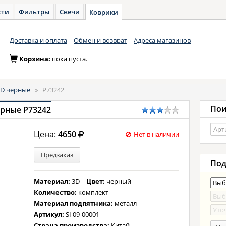
сти
Фильтры
Свечи
Коврики
Доставка и оплата
Обмен и возврат
Адреса магазинов
Корзина:
пока пуста.
3D черные
»
P73242
Пои
ерные P73242
Цена:
4650
Нет в наличии
Предзаказ
Под
Материал:
3D
Цвет:
черный
Количество:
комплект
Материал подпятника:
металл
Артикул:
SI 09-00001
Страна производства:
Китай