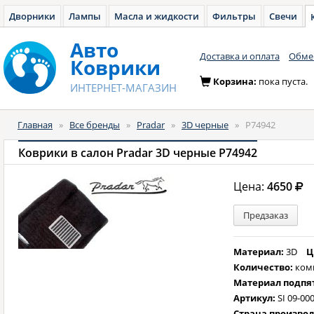
Дворники
Лампы
Масла и жидкости
Фильтры
Свечи
Авто
Доставка и оплата
Обмен
Коврики
Корзина:
пока пуста.
ИНТЕРНЕТ-МАГАЗИН
Главная
»
Все бренды
»
Pradar
»
3D черные
»
P74942
Коврики в салон Pradar 3D черные P74942
Цена:
4650
Предзаказ
Материал:
3D
Ц
Количество:
ком
Материал подпя
Артикул:
SI 09-00
Страна произво