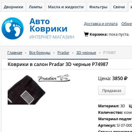
Дворники
Лампы
Масла и жидкости
Фильтры
Свечи
Авто
Доставка и оплата
Обмен
Коврики
Корзина:
пока пуста.
ИНТЕРНЕТ-МАГАЗИН
Главная
»
Все бренды
»
Pradar
»
3D черные
»
P74987
Коврики в салон Pradar 3D черные P74987
Цена:
3850
Предзаказ
Материал:
3D
Ц
Количество:
ком
Материал подпя
Артикул:
SI 07-00
Страна произво