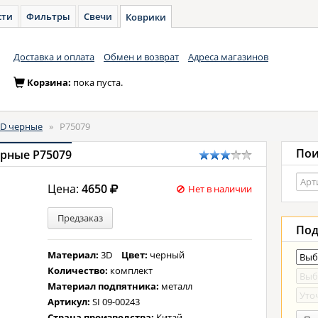
сти
Фильтры
Свечи
Коврики
Доставка и оплата
Обмен и возврат
Адреса магазинов
Корзина:
пока пуста.
3D черные
»
P75079
Пои
ерные P75079
Цена:
4650
Нет в наличии
Предзаказ
Под
Материал:
3D
Цвет:
черный
Количество:
комплект
Материал подпятника:
металл
Артикул:
SI 09-00243
Страна производства:
Китай