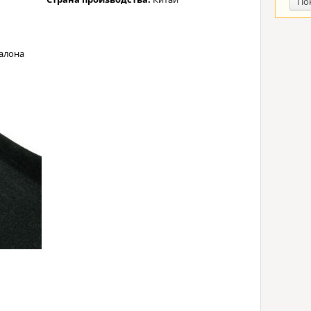
По
алона