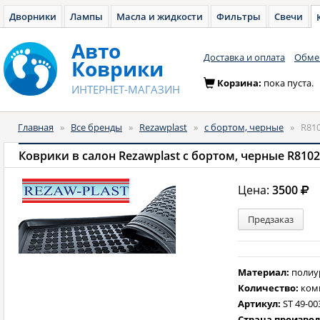
Дворники
Лампы
Масла и жидкости
Фильтры
Свечи
Авто
Доставка и оплата
Обмен
Коврики
Корзина:
пока пуста.
ИНТЕРНЕТ-МАГАЗИН
Главная
»
Все бренды
»
Rezawplast
»
с бортом, черные
»
R81
Коврики в салон Rezawplast с бортом, черные R810
Цена:
3500
Предзаказ
Материал:
полиу
Количество:
ком
Артикул:
ST 49-00
Страна произво