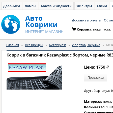
Дворники
Лампы
Масла и жидкости
Фильтры
Свечи
Авто
Доставка и оплата
Обмен
Коврики
Корзина:
пока пуста.
ИНТЕРНЕТ-МАГАЗИН
Главная
»
Все бренды
»
Rezawplast
»
с бортом, черные
»
R83
Коврик в багажник Rezawplast с бортом, черные R8
Цена:
1750
Предзаказ
Другой артикул: 1
Материал:
полиу
Количество:
1 шт
Страна произво