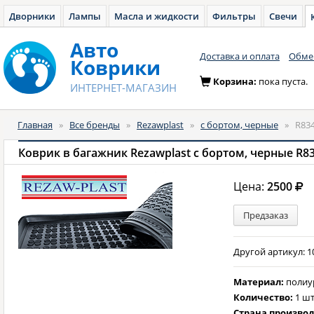
Дворники
Лампы
Масла и жидкости
Фильтры
Свечи
Авто
Доставка и оплата
Обмен
Коврики
Корзина:
пока пуста.
ИНТЕРНЕТ-МАГАЗИН
Главная
»
Все бренды
»
Rezawplast
»
с бортом, черные
»
R83
Коврик в багажник Rezawplast с бортом, черные R8
Цена:
2500
Предзаказ
Другой артикул: 1
Материал:
полиу
Количество:
1 шт
Страна произво