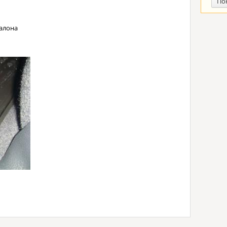
По
алона