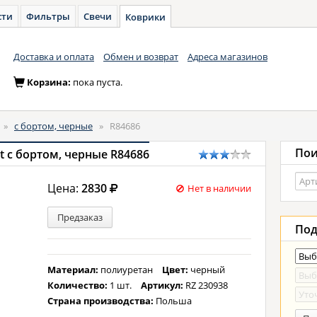
сти
Фильтры
Свечи
Коврики
Доставка и оплата
Обмен и возврат
Адреса магазинов
Корзина:
пока пуста.
»
с бортом, черные
»
R84686
Пои
t с бортом, черные R84686
Цена:
2830
Нет в наличии
Предзаказ
Под
Материал:
полиуретан
Цвет:
черный
Количество:
1 шт.
Артикул:
RZ 230938
Страна производства:
Польша