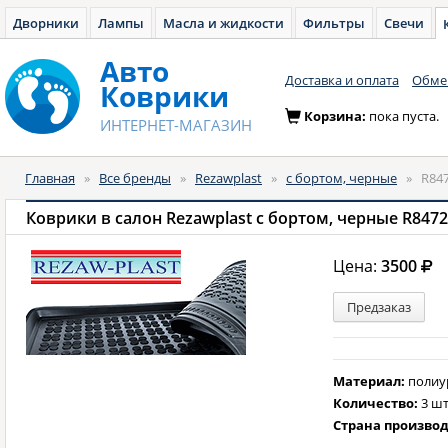
Дворники
Лампы
Масла и жидкости
Фильтры
Свечи
Авто
Доставка и оплата
Обмен
Коврики
Корзина:
пока пуста.
ИНТЕРНЕТ-МАГАЗИН
Главная
»
Все бренды
»
Rezawplast
»
с бортом, черные
»
R84
Коврики в салон Rezawplast с бортом, черные R847
Цена:
3500
Предзаказ
Материал:
полиу
Количество:
3 шт
Страна произво