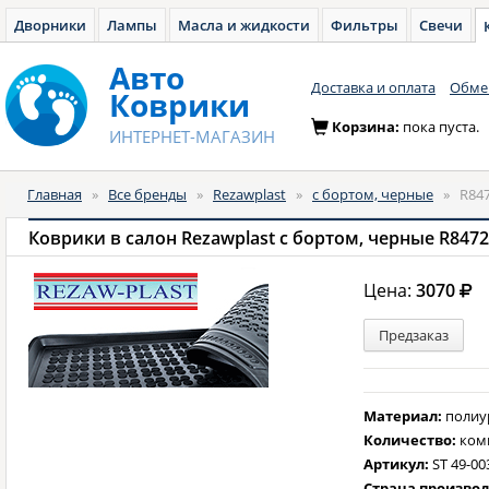
Дворники
Лампы
Масла и жидкости
Фильтры
Свечи
Авто
Доставка и оплата
Обмен
Коврики
Корзина:
пока пуста.
ИНТЕРНЕТ-МАГАЗИН
Главная
»
Все бренды
»
Rezawplast
»
с бортом, черные
»
R84
Коврики в салон Rezawplast с бортом, черные R847
Цена:
3070
Предзаказ
Материал:
полиу
Количество:
ком
Артикул:
ST 49-00
Страна произво