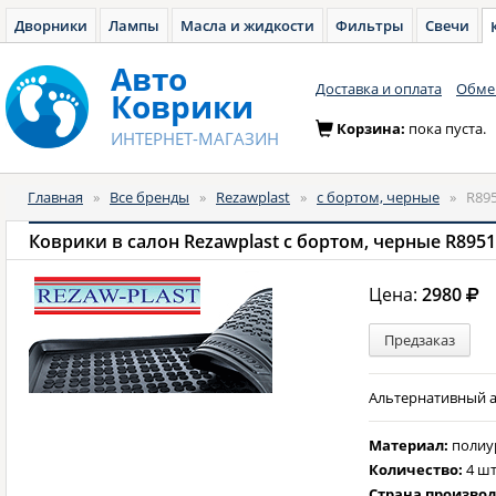
Дворники
Лампы
Масла и жидкости
Фильтры
Свечи
Авто
Доставка и оплата
Обмен
Коврики
Корзина:
пока пуста.
ИНТЕРНЕТ-МАГАЗИН
Главная
»
Все бренды
»
Rezawplast
»
с бортом, черные
»
R89
Коврики в салон Rezawplast с бортом, черные R895
Цена:
2980
Предзаказ
Альтернативный а
Материал:
полиу
Количество:
4 шт
Страна произво