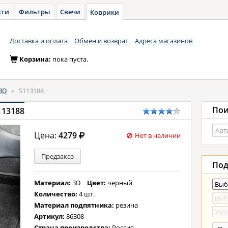
сти
Фильтры
Свечи
Коврики
Доставка и оплата
Обмен и возврат
Адреса магазинов
Корзина:
пока пуста.
3D
»
S113188
Пои
113188
Цена:
4279
Нет в наличии
Предзаказ
Под
Материал:
3D
Цвет:
черный
Количество:
4 шт.
Материал подпятника:
резина
Артикул:
86308
Страна производства:
Россия