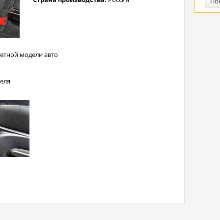
По
етной модели авто
еля