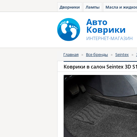
Дворники
Лампы
Масла и жидко
Авто
Коврики
ИНТЕРНЕТ-МАГАЗИН
Главная
»
Все бренды
»
Seintex
»
Коврики в салон Seintex 3D S