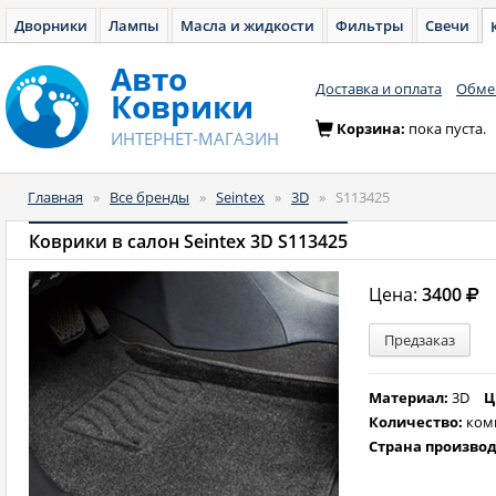
Дворники
Лампы
Масла и жидкости
Фильтры
Свечи
Авто
Доставка и оплата
Обмен
Коврики
Корзина:
пока пуста.
ИНТЕРНЕТ-МАГАЗИН
Главная
»
Все бренды
»
Seintex
»
3D
»
S113425
Коврики в салон Seintex 3D S113425
Цена:
3400
Предзаказ
Материал:
3D
Ц
Количество:
ком
Страна произво