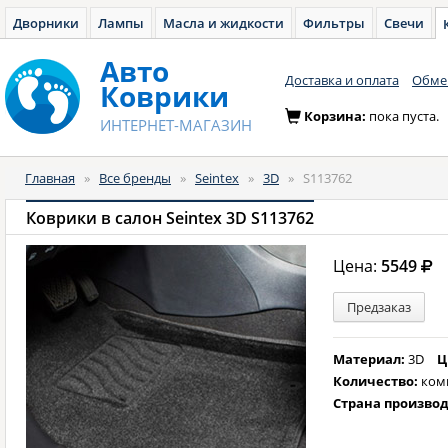
Дворники
Лампы
Масла и жидкости
Фильтры
Свечи
Авто
Доставка и оплата
Обмен
Коврики
Корзина:
пока пуста.
ИНТЕРНЕТ-МАГАЗИН
Главная
»
Все бренды
»
Seintex
»
3D
»
S113762
Коврики в салон Seintex 3D S113762
Цена:
5549
Предзаказ
Материал:
3D
Ц
Количество:
ком
Страна произво