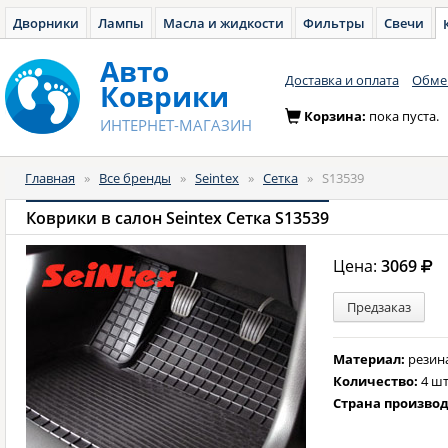
Дворники
Лампы
Масла и жидкости
Фильтры
Свечи
Авто
Доставка и оплата
Обмен
Коврики
Корзина:
пока пуста.
ИНТЕРНЕТ-МАГАЗИН
Главная
»
Все бренды
»
Seintex
»
Сетка
»
S13539
Коврики в салон Seintex Сетка S13539
Цена:
3069
Предзаказ
Материал:
резин
Количество:
4 шт
Страна произво