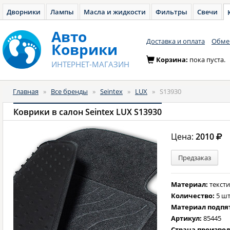
Дворники
Лампы
Масла и жидкости
Фильтры
Свечи
Авто
Доставка и оплата
Обмен
Коврики
Корзина:
пока пуста.
ИНТЕРНЕТ-МАГАЗИН
Главная
»
Все бренды
»
Seintex
»
LUX
»
S13930
Коврики в салон Seintex LUX S13930
Цена:
2010
Предзаказ
Материал:
текст
Количество:
5 шт
Материал подпя
Артикул:
85445
Страна произво