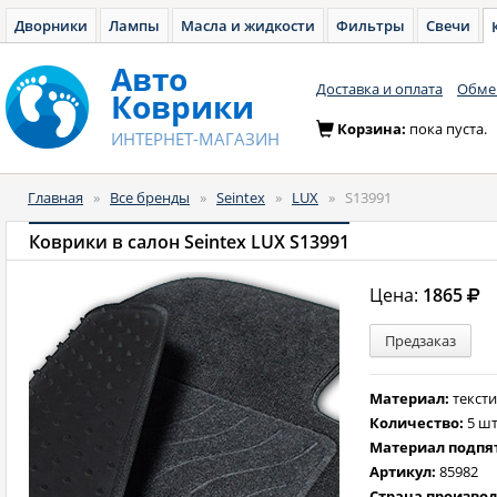
Дворники
Лампы
Масла и жидкости
Фильтры
Свечи
Авто
Доставка и оплата
Обмен
Коврики
Корзина:
пока пуста.
ИНТЕРНЕТ-МАГАЗИН
Главная
»
Все бренды
»
Seintex
»
LUX
»
S13991
Коврики в салон Seintex LUX S13991
Цена:
1865
Предзаказ
Материал:
текст
Количество:
5 шт
Материал подпя
Артикул:
85982
Страна произво