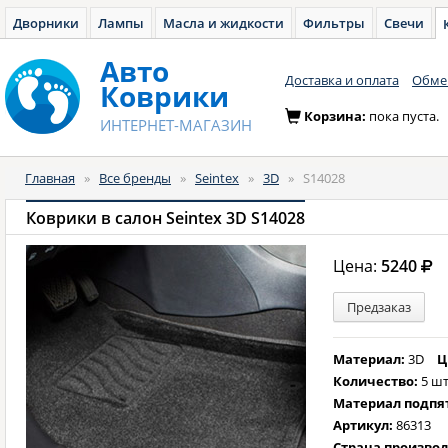
Дворники
Лампы
Масла и жидкости
Фильтры
Свечи
Авто
Доставка и оплата
Обмен
Коврики
Корзина:
пока пуста.
ИНТЕРНЕТ-МАГАЗИН
Главная
»
Все бренды
»
Seintex
»
3D
»
S14028
Коврики в салон Seintex 3D S14028
Цена:
5240
Предзаказ
Материал:
3D
Ц
Количество:
5 шт
Материал подпя
Артикул:
86313
Страна произво