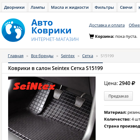
Дворники
Лампы
Масла и жидкости
Фильтры
Свечи
Авто
Доставка и оплата
Обмен
Коврики
Корзина:
пока пуста.
ИНТЕРНЕТ-МАГАЗИН
Главная
»
Все бренды
»
Seintex
»
Сетка
»
S15199
Коврики в салон Seintex Сетка S15199
Цена:
2940
Предзаказ
Материал:
резин
Количество:
4 шт
Страна произво