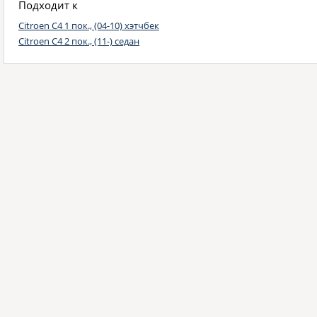
Подходит к
Citroen C4 1 пок., (04-10) хэтчбек
Citroen C4 2 пок., (11-) седан