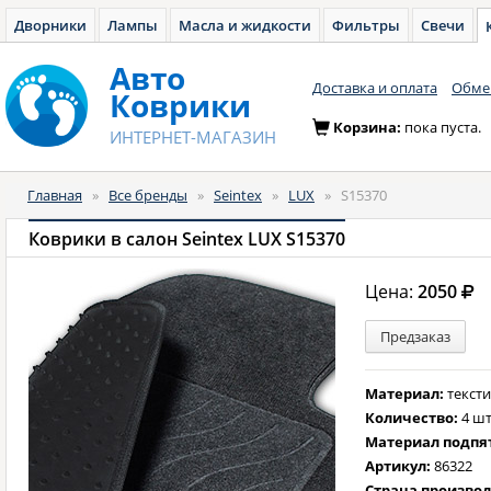
Дворники
Лампы
Масла и жидкости
Фильтры
Свечи
Авто
Доставка и оплата
Обмен
Коврики
Корзина:
пока пуста.
ИНТЕРНЕТ-МАГАЗИН
Главная
»
Все бренды
»
Seintex
»
LUX
»
S15370
Коврики в салон Seintex LUX S15370
Цена:
2050
Предзаказ
Материал:
текст
Количество:
4 шт
Материал подпя
Артикул:
86322
Страна произво