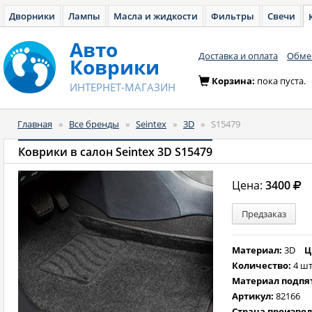
Дворники
Лампы
Масла и жидкости
Фильтры
Свечи
Авто
Доставка и оплата
Обмен
Коврики
Корзина:
пока пуста.
ИНТЕРНЕТ-МАГАЗИН
Главная
»
Все бренды
»
Seintex
»
3D
»
S15479
Коврики в салон Seintex 3D S15479
Цена:
3400
Предзаказ
Материал:
3D
Ц
Количество:
4 шт
Материал подпя
Артикул:
82166
Страна произво