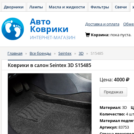
Дворники
Лампы
Масла и жидкости
Фильтры
Свечи
Авто
Доставка и оплата
Обмен
Коврики
Корзина:
пока пуста.
ИНТЕРНЕТ-МАГАЗИН
Главная
»
Все бренды
»
Seintex
»
3D
»
S15485
Коврики в салон Seintex 3D S15485
Цена:
4000
Предзаказ
Материал:
3D
Ц
Количество:
4 шт
Материал подпя
Артикул:
83753
Страна произво