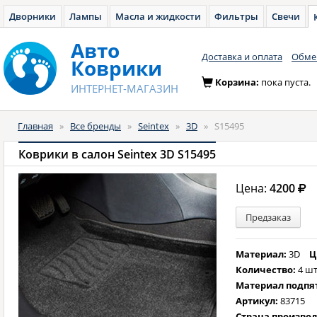
Дворники
Лампы
Масла и жидкости
Фильтры
Свечи
Авто
Доставка и оплата
Обмен
Коврики
Корзина:
пока пуста.
ИНТЕРНЕТ-МАГАЗИН
Главная
»
Все бренды
»
Seintex
»
3D
»
S15495
Коврики в салон Seintex 3D S15495
Цена:
4200
Предзаказ
Материал:
3D
Ц
Количество:
4 шт
Материал подпя
Артикул:
83715
Страна произво