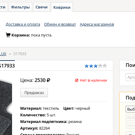
сти
Фильтры
Свечи
Коврики
Доставка и оплата
Обмен и возврат
Адреса магазинов
Корзина:
пока пуста.
LUX
»
S17933
Пои
S17933
Цена:
2530
Нет в наличии
Предзаказ
Под
Материал:
текстиль
Цвет:
черный
Количество:
5 шт.
Материал подпятника:
резина
Артикул:
82264
Страна производства:
Россия