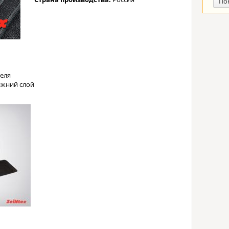
По
еля
жний слой