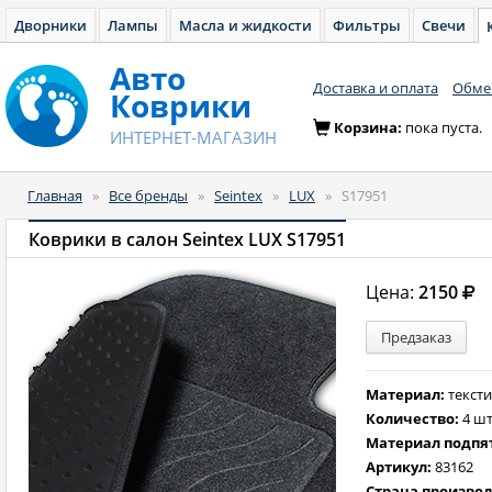
Дворники
Лампы
Масла и жидкости
Фильтры
Свечи
Авто
Доставка и оплата
Обмен
Коврики
Корзина:
пока пуста.
ИНТЕРНЕТ-МАГАЗИН
Главная
»
Все бренды
»
Seintex
»
LUX
»
S17951
Коврики в салон Seintex LUX S17951
Цена:
2150
Предзаказ
Материал:
текст
Количество:
4 шт
Материал подпя
Артикул:
83162
Страна произво