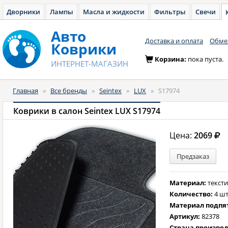
Дворники
Лампы
Масла и жидкости
Фильтры
Свечи
Авто
Доставка и оплата
Обмен
Коврики
Корзина:
пока пуста.
ИНТЕРНЕТ-МАГАЗИН
Главная
»
Все бренды
»
Seintex
»
LUX
»
S17974
Коврики в салон Seintex LUX S17974
Цена:
2069
Предзаказ
Материал:
текст
Количество:
4 шт
Материал подпя
Артикул:
82378
Страна произво