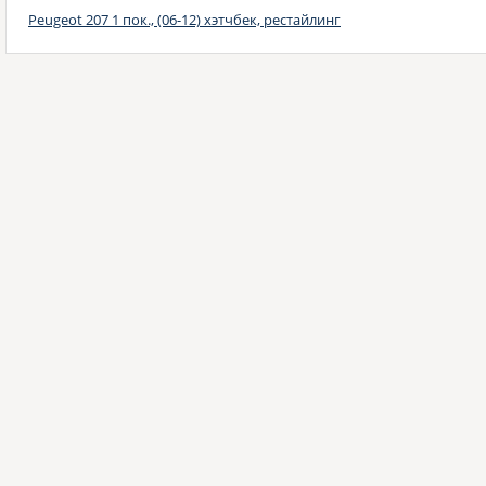
Peugeot 207 1 пок., (06-12) хэтчбек, рестайлинг