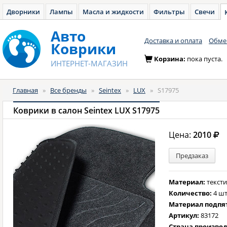
Дворники
Лампы
Масла и жидкости
Фильтры
Свечи
Авто
Доставка и оплата
Обмен
Коврики
Корзина:
пока пуста.
ИНТЕРНЕТ-МАГАЗИН
Главная
»
Все бренды
»
Seintex
»
LUX
»
S17975
Коврики в салон Seintex LUX S17975
Цена:
2010
Предзаказ
Материал:
текст
Количество:
4 шт
Материал подпя
Артикул:
83172
Страна произво