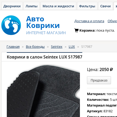
Дворники
Лампы
Масла и жидкости
Фильтры
Свечи
Авто
Доставка и оплата
Обмен
Коврики
Корзина:
пока пуста.
ИНТЕРНЕТ-МАГАЗИН
Главная
»
Все бренды
»
Seintex
»
LUX
»
S17987
Коврики в салон Seintex LUX S17987
Цена:
2050
Предзаказ
Материал:
текст
Количество:
5 шт
Материал подпя
Артикул:
83182
Страна произво