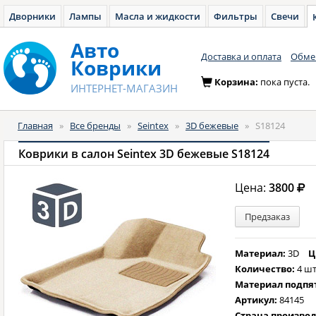
Дворники
Лампы
Масла и жидкости
Фильтры
Свечи
Авто
Доставка и оплата
Обмен
Коврики
Корзина:
пока пуста.
ИНТЕРНЕТ-МАГАЗИН
Главная
»
Все бренды
»
Seintex
»
3D бежевые
»
S18124
Коврики в салон Seintex 3D бежевые S18124
Цена:
3800
Предзаказ
Материал:
3D
Ц
Количество:
4 шт
Материал подпя
Артикул:
84145
Страна произво