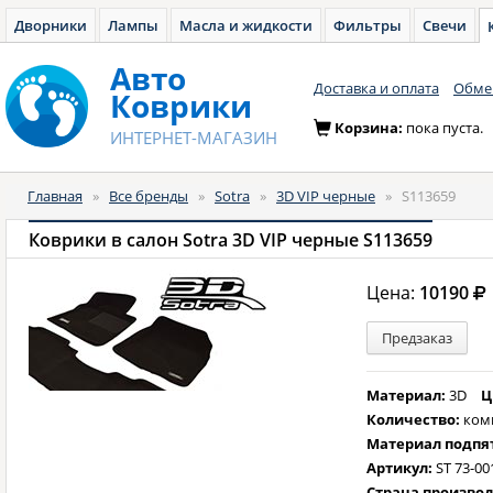
Дворники
Лампы
Масла и жидкости
Фильтры
Свечи
Авто
Доставка и оплата
Обмен
Коврики
Корзина:
пока пуста.
ИНТЕРНЕТ-МАГАЗИН
Главная
»
Все бренды
»
Sotra
»
3D VIP черные
»
S113659
Коврики в салон Sotra 3D VIP черные S113659
Цена:
10190
Предзаказ
Материал:
3D
Ц
Количество:
ком
Материал подпя
Артикул:
ST 73-00
Страна произво