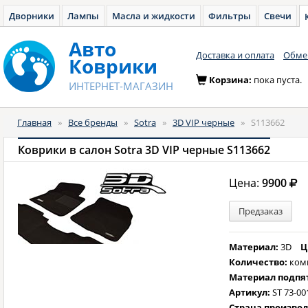
Дворники
Лампы
Масла и жидкости
Фильтры
Свечи
Авто
Доставка и оплата
Обмен
Коврики
Корзина:
пока пуста.
ИНТЕРНЕТ-МАГАЗИН
Главная
»
Все бренды
»
Sotra
»
3D VIP черные
»
S113662
Коврики в салон Sotra 3D VIP черные S113662
Цена:
9900
Предзаказ
Материал:
3D
Ц
Количество:
ком
Материал подпя
Артикул:
ST 73-00
Страна произво