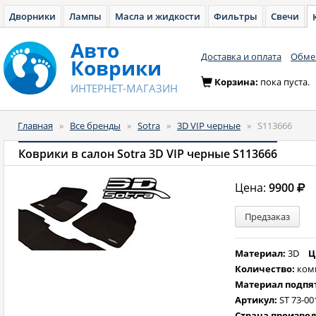
Дворники
Лампы
Масла и жидкости
Фильтры
Свечи
Авто
Доставка и оплата
Обмен
Коврики
Корзина:
пока пуста.
ИНТЕРНЕТ-МАГАЗИН
Главная
»
Все бренды
»
Sotra
»
3D VIP черные
»
S113666
Коврики в салон Sotra 3D VIP черные S113666
Цена:
9900
Предзаказ
Материал:
3D
Ц
Количество:
ком
Материал подпя
Артикул:
ST 73-00
Страна произво