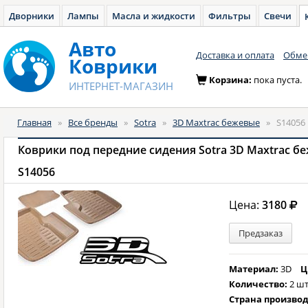
Дворники
Лампы
Масла и жидкости
Фильтры
Свечи
Авто
Доставка и оплата
Обмен
Коврики
Корзина:
пока пуста.
ИНТЕРНЕТ-МАГАЗИН
Главная
»
Все бренды
»
Sotra
»
3D Maxtrac бежевые
»
S14056
Коврики под передние сидения Sotra 3D Maxtrac б
S14056
Цена:
3180
Предзаказ
Материал:
3D
Ц
Количество:
2 шт
Страна произво