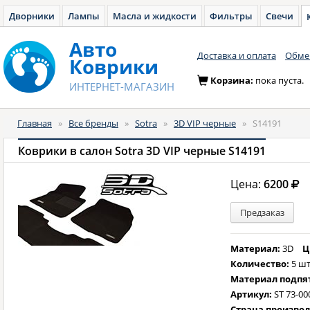
Дворники
Лампы
Масла и жидкости
Фильтры
Свечи
Авто
Доставка и оплата
Обмен
Коврики
Корзина:
пока пуста.
ИНТЕРНЕТ-МАГАЗИН
Главная
»
Все бренды
»
Sotra
»
3D VIP черные
»
S14191
Коврики в салон Sotra 3D VIP черные S14191
Цена:
6200
Предзаказ
Материал:
3D
Ц
Количество:
5 шт
Материал подпя
Артикул:
ST 73-00
Страна произво