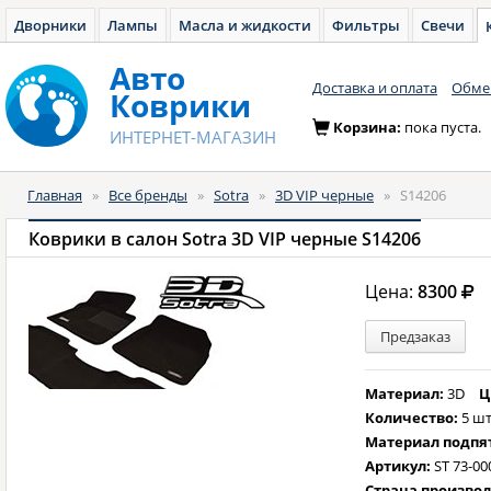
Дворники
Лампы
Масла и жидкости
Фильтры
Свечи
Авто
Доставка и оплата
Обмен
Коврики
Корзина:
пока пуста.
ИНТЕРНЕТ-МАГАЗИН
Главная
»
Все бренды
»
Sotra
»
3D VIP черные
»
S14206
Коврики в салон Sotra 3D VIP черные S14206
Цена:
8300
Предзаказ
Материал:
3D
Ц
Количество:
5 шт
Материал подпя
Артикул:
ST 73-00
Страна произво