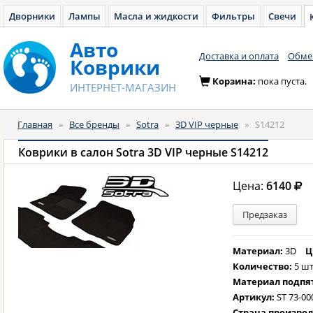
Дворники
Лампы
Масла и жидкости
Фильтры
Свечи
Авто
Доставка и оплата
Обмен
Коврики
Корзина:
пока пуста.
ИНТЕРНЕТ-МАГАЗИН
Главная
»
Все бренды
»
Sotra
»
3D VIP черные
»
S14212
Коврики в салон Sotra 3D VIP черные S14212
Цена:
6140
Предзаказ
Материал:
3D
Ц
Количество:
5 шт
Материал подпя
Артикул:
ST 73-00
Страна произво