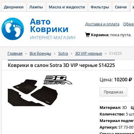
Дворники
Лампы
Масла и жидкости
Фильтры
Свечи
Авто
Доставка и оплата
Обмен
Коврики
Корзина:
пока пуста.
ИНТЕРНЕТ-МАГАЗИН
Главная
»
Все бренды
»
Sotra
»
3D VIP черные
»
S14225
Коврики в салон Sotra 3D VIP черные S14225
Цена:
10200
Предзаказ
Материал:
3D
Ц
Количество:
5 шт
Материал подпя
Артикул:
ST 73-00
Страна произво