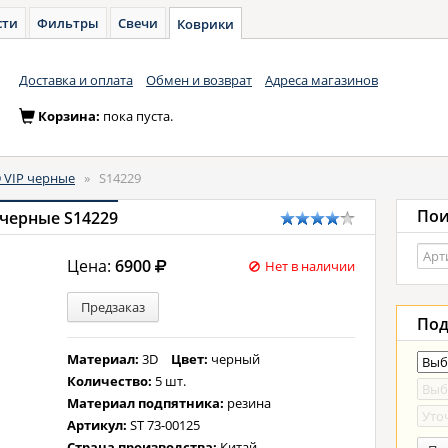
сти
Фильтры
Свечи
Коврики
Доставка и оплата
Обмен и возврат
Адреса магазинов
Корзина:
пока пуста.
 VIP черные
»
S14229
Пои
 черные S14229
Цена:
6900
Нет в наличии
Предзаказ
Под
Материал:
3D
Цвет:
черный
Количество:
5 шт.
Материал подпятника:
резина
Артикул:
ST 73-00125
Страна производства:
Китай