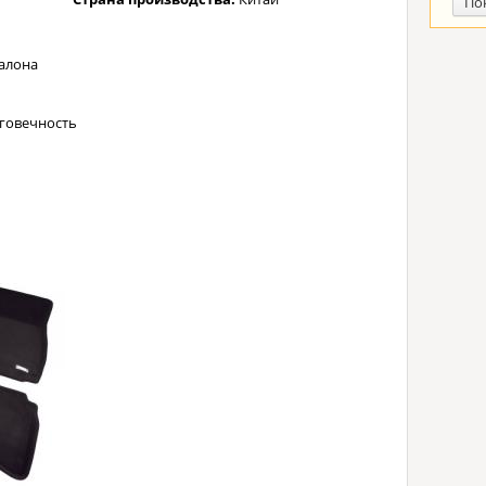
По
алона
лговечность