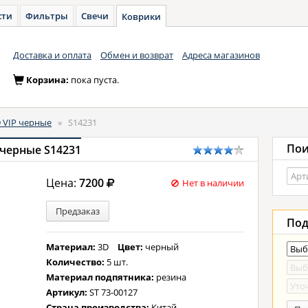
сти
Фильтры
Свечи
Коврики
Доставка и оплата
Обмен и возврат
Адреса магазинов
Корзина:
пока пуста.
 VIP черные
»
S14231
Пои
 черные S14231
Цена:
7200
Нет в наличии
Предзаказ
Под
Материал:
3D
Цвет:
черный
Количество:
5 шт.
Материал подпятника:
резина
Артикул:
ST 73-00127
Страна производства:
Китай