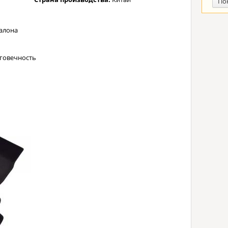
По
алона
лговечность