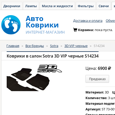
Дворники
Лампы
Масла и жидкости
Фильтры
Свечи
Авто
Доставка и оплата
Обмен
Коврики
Корзина:
пока пуста.
ИНТЕРНЕТ-МАГАЗИН
Главная
»
Все бренды
»
Sotra
»
3D VIP черные
»
S14234
Коврики в салон Sotra 3D VIP черные S14234
Цена:
6900
Предзаказ
Материал:
3D
Ц
Количество:
3 шт
Материал подпя
Артикул:
ST 73-00
Страна произво