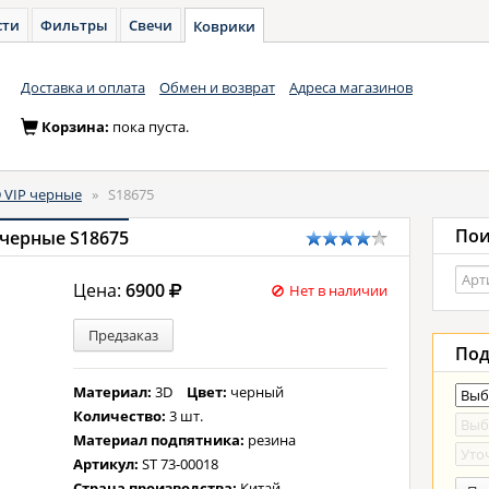
сти
Фильтры
Свечи
Коврики
Доставка и оплата
Обмен и возврат
Адреса магазинов
Корзина:
пока пуста.
 VIP черные
»
S18675
Пои
 черные S18675
Цена:
6900
Нет в наличии
Предзаказ
Под
Материал:
3D
Цвет:
черный
Количество:
3 шт.
Материал подпятника:
резина
Артикул:
ST 73-00018
Страна производства:
Китай