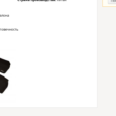
По
алона
лговечность